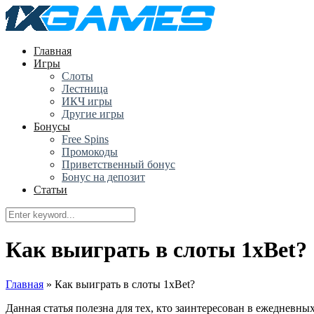
Главная
Игры
Слоты
Лестница
ИКЧ игры
Другие игры
Бонусы
Free Spins
Промокоды
Приветственный бонус
Бонус на депозит
Статьи
Как выиграть в слоты 1xBet?
Главная
»
Как выиграть в слоты 1xBet?
Данная статья полезна для тех, кто заинтересован в ежедневн