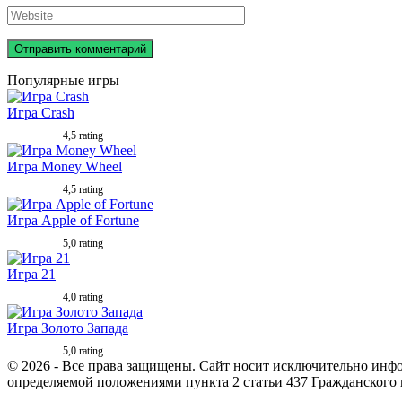
Популярные игры
Игра Crash
4,5 rating
Игра Money Wheel
4,5 rating
Игра Apple of Fortune
5,0 rating
Игра 21
4,0 rating
Игра Золото Запада
5,0 rating
© 2026 - Все права защищены. Сайт носит исключительно инфо
определяемой положениями пункта 2 статьи 437 Гражданского 