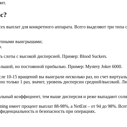
ит.
с?
ех выплат для конкретного аппарата. Всего выделяют три типа 
рупными выигрышами;
.
ь слоты с высокой дисперсией. Пример: Blood Suckers.
льшой, но постоянной прибылью. Пример: Mystery Joker 6000.
е 10-15 вращений вы выиграли несколько раз, но счет виртуаль
но только 1 раз, значит, уровень дисперсии средний/высокий.
альный коэффициент, тем выше дисперсия и реже выпадают сол
ing имеет процент выплат 88-98%, а NetEnt – от 94 до 98%. Все
нфиденциальность и безопасность при операциях.