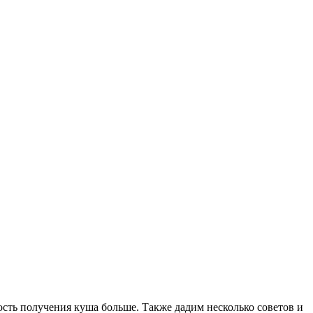
ость получения куша больше. Также дадим несколько советов и