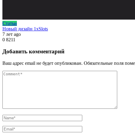
Статьи
Новый дизайн 1xSlots
7 лет ago
0
8211
Добавить комментарий
Ваш адрес email не будет опубликован.
Обязательные поля пом