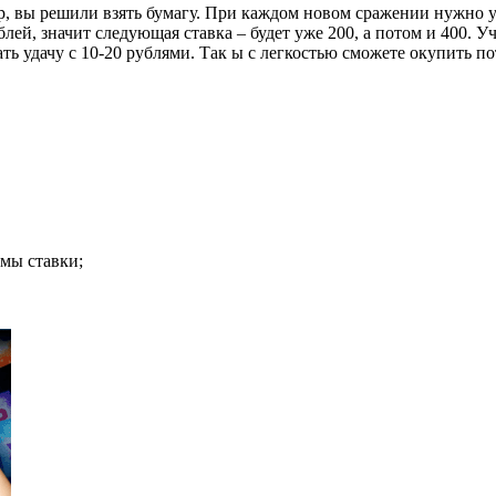
р, вы решили взять бумагу. При каждом новом сражении нужно 
ей, значит следующая ставка – будет уже 200, а потом и 400. У
 удачу с 10-20 рублями. Так ы с легкостью сможете окупить по
ммы ставки;