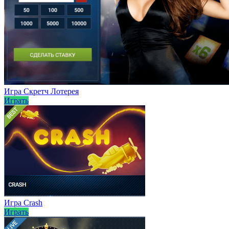
Игра Скретч Лотерея
Играть
Игра Crash
Играть