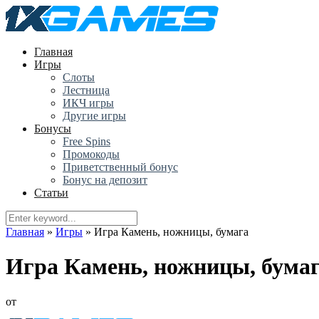
Главная
Игры
Слоты
Лестница
ИКЧ игры
Другие игры
Бонусы
Free Spins
Промокоды
Приветственный бонус
Бонус на депозит
Статьи
Главная
»
Игры
»
Игра Камень, ножницы, бумага
Игра Камень, ножницы, бума
от