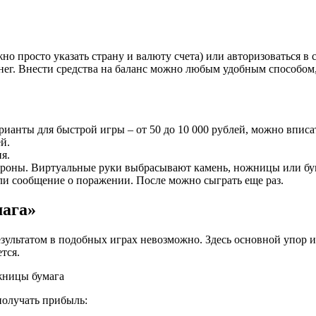
но просто указать страну и валюту счета) или авторизоваться в 
нег. Внести средства на баланс можно любым удобным способом,
рианты для быстрой игры – от 50 до 10 000 рублей, можно вписа
й.
я.
стороны. Виртуальные руки выбрасывают камень, ножницы или бу
ли сообщение о поражении. После можно сыграть еще раз.
мага»
езультатом в подобных играх невозможно. Здесь основной упор 
тся.
получать прибыль: