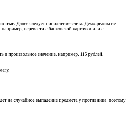
системе. Далее следует пополнение счета. Демо-режим не
 например, перевести с банковской карточки или с
ть и произвольное значение, например, 115 рублей.
магу.
идет на случайное выпадение предмета у противника, поэтому