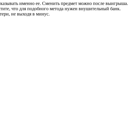
указывать именно ее. Сменить предмет можно после выигрыша.
чтите, что для подобного метода нужен внушительный банк.
тери, не выходя в минус.