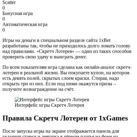
Scatter
0
Бонусная игра
0
Автоматическая игра
0
Игры на деньги в специальном разделе сайта 1xBet
разработаны так, чтобы не приходилось долго ломать голову
над правилами. «Скретч Лотерея» — один из таких способов
проверить свою удачу и выиграть денег.
По всем показателям игра сделана как онлайн-аналог скретч-
лотереи в реальной жизни. Вы покупаете купон, на котором
есть девять полей, скрытых слоем краски. Стирая, надо
открыть три из них. Если под ними окажутся призы –
получите вознаграждение на счёт.
Интерфейс игры Скретч Лотерея
Правила Скретч Лотереи от 1xGames
После запуска игры на экране отображается панель для
указания ставки и девушка в чёрном платье на фоне из