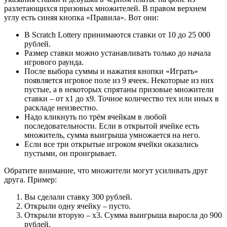
разлетающихся призовых множителей. В правом верхнем
углу есть синяя кнопка «Правила». Вот они:
В Scratch Lottery принимаются ставки от 10 до 25 000
рублей.
Размер ставки можно устанавливать только до начала
игрового раунда.
После выбора суммы и нажатия кнопки «Играть»
появляется игровое поле из 9 ячеек. Некоторые из них
пустые, а в некоторых спрятаны призовые множители
ставки – от x1 до x9. Точное количество тех или иных в
раскладе неизвестно.
Надо кликнуть по трём ячейкам в любой
последовательности. Если в открытой ячейке есть
множитель, сумма выигрыша умножается на него.
Если все три открытые игроком ячейки оказались
пустыми, он проигрывает.
Обратите внимание, что множители могут усиливать друг
друга. Пример:
Вы сделали ставку 300 рублей.
Открыли одну ячейку – пусто.
Открыли вторую – x3. Сумма выигрыша выросла до 900
рублей.