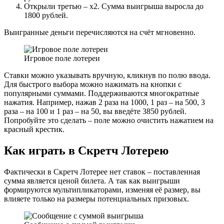
Открыли третью – x2. Сумма выигрыша выросла до
1800 рублей.
Выигранные деньги перечисляются на счёт мгновенно.
Игровое поле лотереи
Ставки можно указывать вручную, кликнув по полю ввода.
Для быстрого выбора можно нажимать на кнопки с
популярными суммами. Поддерживаются многократные
нажатия. Например, нажав 2 раза на 1000, 1 раз – на 500, 3
раза – на 100 и 1 раз – на 50, вы введёте 3850 рублей.
Попробуйте это сделать – поле можно очистить нажатием на
красный крестик.
Как играть в Скретч Лотерею
Фактически в Скретч Лотерее нет ставок – поставленная
сумма является ценой билета. А так как выигрыши
формируются мультипликаторами, изменяя её размер, вы
влияете только на размеры потенциальных призовых.