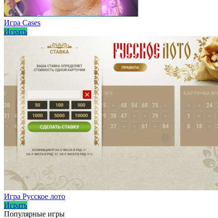
Игра Cases
Играть
Игра Русское лото
Играть
Популярные игры