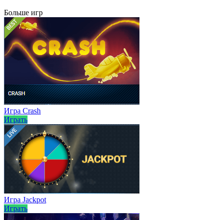
Больше игр
Игра Crash
Играть
Игра Jackpot
Играть