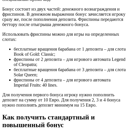
Бонус состоит из двух частей: денежного вознаграждения и
фриспинов. В денежном выражении бонус зачисляется игроку
сразу же, после пополнения депозита. Фриспины передаются
беттору после отыгрыша денежного бонуса.
Использовать фриспины можно для игры на определенных
слотах:
бесплатные вращения барабана от 1 депозита – для слота
Book of Gold: Classic;
фриспины от 2 депозита – для игрового автомата Legend
of Cleopatra;
бесплатные вращения барабана от 3 депозита – для слота
Solar Queen;
фриспины от 4 депозита – для игрового автомата
Imperial Fruits: 40 lines.
Для получения первого бонуса игроку нужно пополнить
депозит на сумму от 10 Евро. Для получения 2, 3 и 4 бонуса
нужно пополнять депозит минимум на 15 Евро.
Как получить стандартный и
повышенный бонус