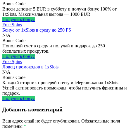
Bonus Code
Внеси депозит 5 EUR в субботу и получи бонус 100% от
1xSlots. Максимальная выгода — 1000 EUR.
Получить бонус
Free Spins
Бонус от 1xSlots в среду до 250 FS
N/A
Bonus Code
Пополняй счет в среду и получай в подарок до 250
бесплатных прокруток.
Получить бонус
Free Spins
Ловец промокодов в 1xSlots
N/A
Bonus Code
Каждый вторник проверяй почту и telegram-канал 1xSlots.
Успей активировать промокоды, чтобы получить фриспины и
подарок.
Получить бонус
Добавить комментарий
Ваш адрес email не будет опубликован.
Обязательные поля
помечены
*