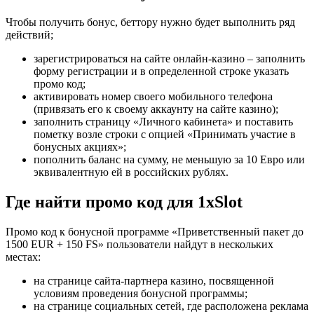
Чтобы получить бонус, беттору нужно будет выполнить ряд
действий;
зарегистрироваться на сайте онлайн-казино – заполнить
форму регистрации и в определенной строке указать
промо код;
активировать номер своего мобильного телефона
(привязать его к своему аккаунту на сайте казино);
заполнить страницу «Личного кабинета» и поставить
пометку возле строки с опцией «Принимать участие в
бонусных акциях»;
пополнить баланс на сумму, не меньшую за 10 Евро или
эквивалентную ей в российских рублях.
Где найти промо код для 1xSlot
Промо код к бонусной программе «Приветственный пакет до
1500 EUR + 150 FS» пользователи найдут в нескольких
местах:
на странице сайта-партнера казино, посвященной
условиям проведения бонусной программы;
на странице социальных сетей, где расположена реклама