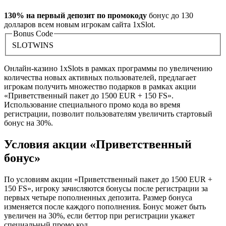
130% на первый депозит по промокоду
бонус до 130
долларов всем новым игрокам сайта 1xSlot.
Bonus Code
SLOTWINS
Онлайн-казино 1xSlots в рамках программы по увеличению
количества новых активных пользователей, предлагает
игрокам получить множество подарков в рамках акции
«Приветственный пакет до 1500 EUR + 150 FS».
Использование специального промо кода во время
регистрации, позволит пользователям увеличить стартовый
бонус на 30%.
Условия акции «Приветственный
бонус»
По условиям акции «Приветственный пакет до 1500 EUR +
150 FS», игроку зачисляются бонусы после регистрации за
первых четыре пополненных депозита. Размер бонуса
изменяется после каждого пополнения. Бонус может быть
увеличен на 30%, если беттор при регистрации укажет
специальный промо код.