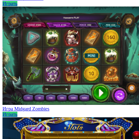
Играть
Игра Midgard Zombies
Играть