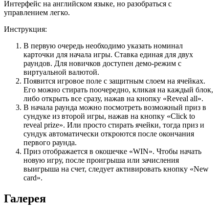
Интерфейс на английском языке, но разобраться с
управлением легко.
Инструкция:
В первую очередь необходимо указать номинал
карточки для начала игры. Ставка единая для двух
раундов. Для новичков доступен демо-режим с
виртуальной валютой.
Появится игровое поле с защитным слоем на ячейках.
Его можно стирать поочередно, кликая на каждый блок,
либо открыть все сразу, нажав на кнопку «Reveal all».
В начала раунда можно посмотреть возможный приз в
сундуке из второй игры, нажав на кнопку «Click to
reveal prize». Или просто стирать ячейки, тогда приз и
сундук автоматически откроются после окончания
первого раунда.
Приз отображается в окошечке «WIN». Чтобы начать
новую игру, после проигрыша или зачисления
выигрыша на счет, следует активировать кнопку «New
card».
Галерея