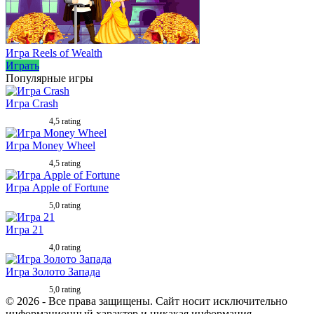
Игра Reels of Wealth
Играть
Популярные игры
Игра Crash
4,5 rating
Игра Money Wheel
4,5 rating
Игра Apple of Fortune
5,0 rating
Игра 21
4,0 rating
Игра Золото Запада
5,0 rating
© 2026 - Все права защищены. Сайт носит исключительно
информационный характер и никакая информация,