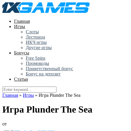
Главная
Игры
Слоты
Лестница
ИКЧ игры
Другие игры
Бонусы
Free Spins
Промокоды
Приветственный бонус
Бонус на депозит
Статьи
Главная
»
Игры
»
Игра Plunder The Sea
Игра Plunder The Sea
от