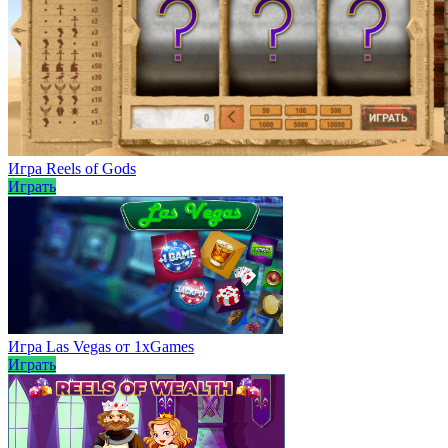
Игра Reels of Gods
Играть
Игра Las Vegas от 1xGames
Играть