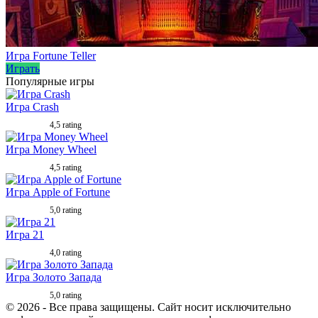
Игра Fortune Teller
Играть
Популярные игры
Игра Crash
4,5 rating
Игра Money Wheel
4,5 rating
Игра Apple of Fortune
5,0 rating
Игра 21
4,0 rating
Игра Золото Запада
5,0 rating
© 2026 - Все права защищены. Сайт носит исключительно