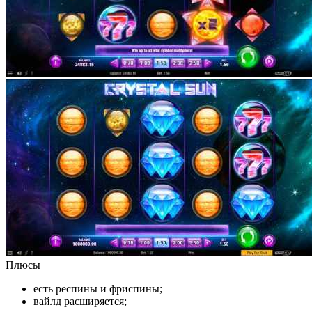
Плюсы
есть респины и фриспины;
вайлд расширяется;