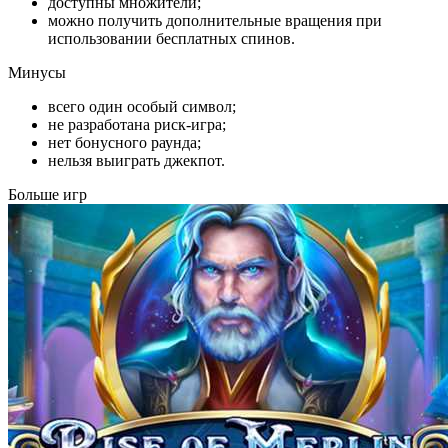
доступны множители;
можно получить дополнительные вращения при
использовании бесплатных спинов.
Минусы
всего один особый символ;
не разработана риск-игра;
нет бонусного раунда;
нельзя выиграть джекпот.
Больше игр