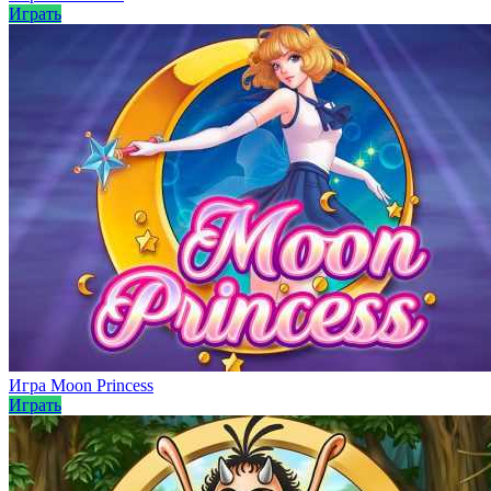
Играть
Игра Moon Princess
Играть