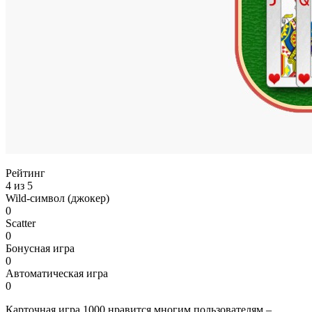
Рейтинг
4 из 5
Wild-символ (джокер)
0
Scatter
0
Бонусная игра
0
Автоматическая игра
0
Карточная игра 1000 нравится многим пользователям –