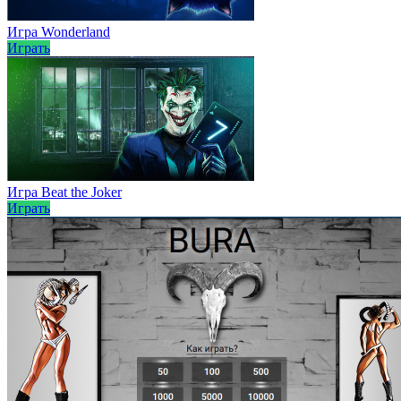
Игра Wonderland
Играть
Игра Beat the Joker
Играть