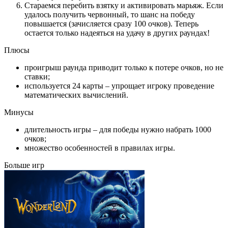
Стараемся перебить взятку и активировать марьяж. Если
удалось получить червонный, то шанс на победу
повышается (зачисляется сразу 100 очков). Теперь
остается только надеяться на удачу в других раундах!
Плюсы
проигрыш раунда приводит только к потере очков, но не
ставки;
используется 24 карты – упрощает игроку проведение
математических вычислений.
Минусы
длительность игры – для победы нужно набрать 1000
очков;
множество особенностей в правилах игры.
Больше игр