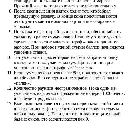
если другой пользователь объявит новый марьяж.
Прежний козырь тогда считается недействительным.
После расписывания взяток ходит тот, кто забрал
предыдущую раздачу. В конце кона подсчитываются
очки: учитывается номинал карты и все собранные
марьяжи.
Пользователь, который выиграл торги, обязан набрать
указанную ранее сумму очков. Если ему это не удается
сделать, с него списывается штраф – очки в двойном
размере. При наборе нужной суммы баллов начисляется
удвоение ставки.
Тот участник игры, который не смог забрать ни одну
взятку за кон получает «палку». При наличии трех
«палок» он платит штрафные 120 очков.
Если сумма очков превышает 880, пользователя сажают
на «бочку». Его соперники не зарабатывают баллы и
«палки».
Количество раундов неограниченное. Пока один из
участников карточного сражения не наберет 1000 очков,
игра будет продолжаться.
Выигрыш начисляется с учетом первоначальной ставки
и коэффициента (он рассчитывается исходя из суммы
набранных очков). Если у противника отрицательный
баланс очков, это засчитывается как 0.