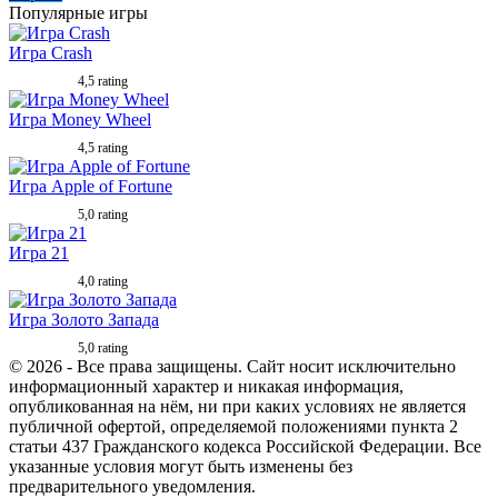
Популярные игры
Игра Crash
4,5 rating
Игра Money Wheel
4,5 rating
Игра Apple of Fortune
5,0 rating
Игра 21
4,0 rating
Игра Золото Запада
5,0 rating
© 2026 - Все права защищены. Сайт носит исключительно
информационный характер и никакая информация,
опубликованная на нём, ни при каких условиях не является
публичной офертой, определяемой положениями пункта 2
статьи 437 Гражданского кодекса Российской Федерации. Все
указанные условия могут быть изменены без
предварительного уведомления.